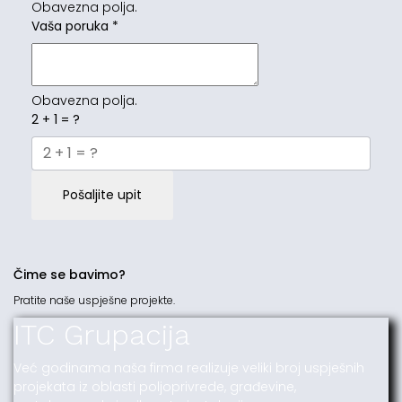
Obavezna polja.
Vaša poruka
*
Obavezna polja.
2 + 1 = ?
Pošaljite upit
Čime se bavimo?
Pratite naše uspješne projekte.
ITC Grupacija
Već godinama naša firma realizuje veliki broj uspješnih
projekata iz oblasti poljoprivrede, građevine,