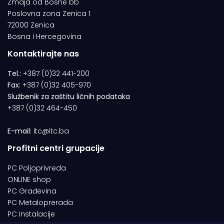
Zmaja od Bosne bb
Poslovna zona Zenica 1
72000 Zenica
Bosna i Hercegovina
Kontaktirajte nas
Tel.:
+387 (0)32 441-200
Fax:
+387 (0)32 405-970
Službenik za zaštitu ličnih podataka
+387 (0)32 464-450
E-mail:
itc@itc.ba
Profitni centri grupacije
PC Poljoprivreda
ONLINE shop
PC Građevina
PC Metaloprerada
PC Instalacije