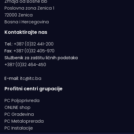
Zmaja od Bosne bb
Poslovna zona Zenica 1
72000 Zenica
Bosna i Hercegovina
Kontaktirajte nas
Tel.:
+387 (0)32 441-200
Fax:
+387 (0)32 405-970
Službenik za zaštitu ličnih podataka
+387 (0)32 464-450
E-mail:
itc@itc.ba
Profitni centri grupacije
PC Poljoprivreda
ONLINE shop
PC Građevina
PC Metaloprerada
PC Instalacije