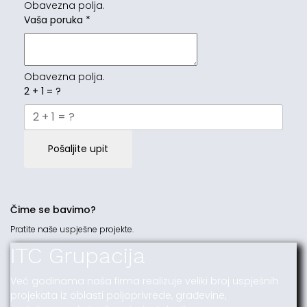
Obavezna polja.
Vaša poruka
*
Obavezna polja.
2 + 1 = ?
Pošaljite upit
Čime se bavimo?
Pratite naše uspješne projekte.
ITC Grupacija
Već godinama naša firma realizuje veliki broj uspješnih
projekata iz oblasti poljoprivrede, građevine,