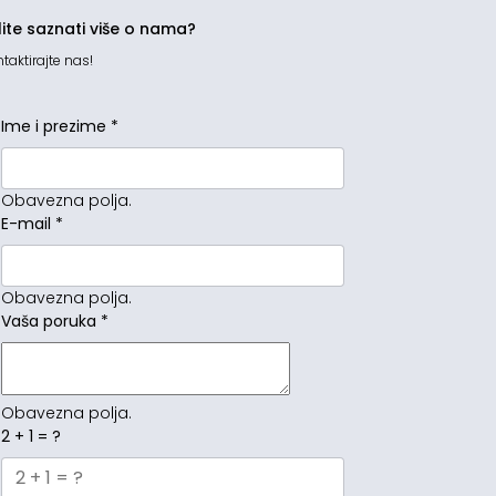
lite saznati više o nama?
taktirajte nas!
Ime i prezime
*
Obavezna polja.
E-mail
*
Obavezna polja.
Vaša poruka
*
Obavezna polja.
2 + 1 = ?