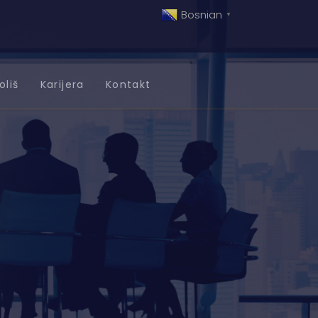
Bosnian
▼
oliš
Karijera
Kontakt