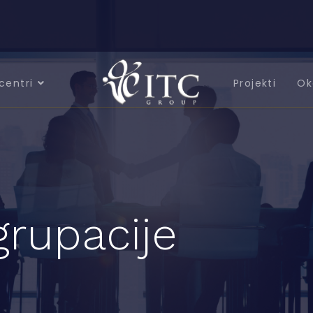
centri
Projekti
Ok
grupacije