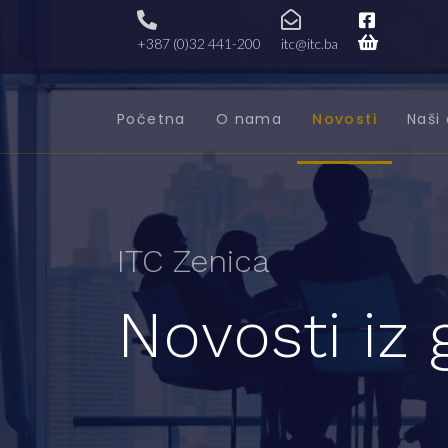
+387 (0)32 441-200
itc@itc.ba
Početna
O nama
Novosti
Naši 
ITC Zenica
Novosti iz 