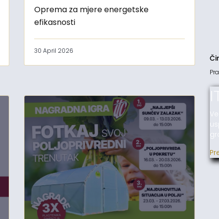
Oprema za mjere energetske
efikasnosti
30 April 2026
Či
Pra
I
Ve
us
gr
Pr