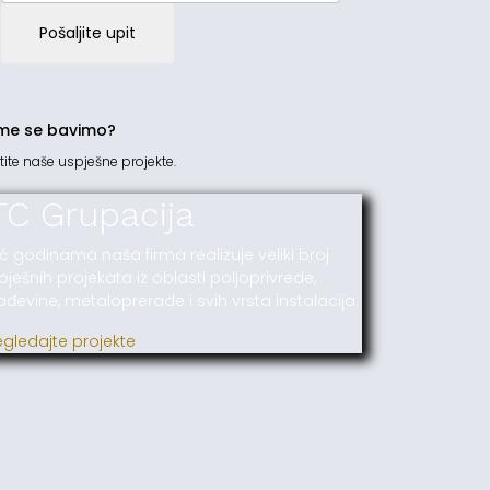
Pošaljite upit
me se bavimo?
tite naše uspješne projekte.
TC Grupacija
ć godinama naša firma realizuje veliki broj
pješnih projekata iz oblasti poljoprivrede,
ađevine, metaloprerade i svih vrsta instalacija.
egledajte projekte