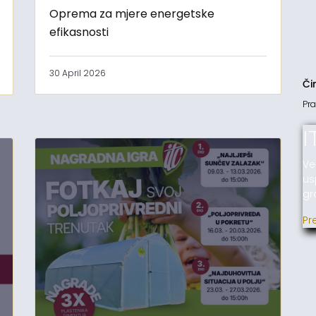
Oprema za mjere energetske
efikasnosti
30 April 2026
Či
Pra
I
Ve
us
gr
Pr