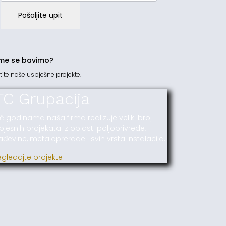
Pošaljite upit
me se bavimo?
tite naše uspješne projekte.
TC Grupacija
ć godinama naša firma realizuje veliki broj
pješnih projekata iz oblasti poljoprivrede,
ađevine, metaloprerade i svih vrsta instalacija.
egledajte projekte