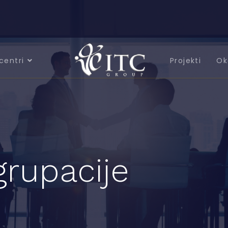
centri
Projekti
Ok
grupacije