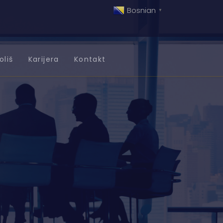
Bosnian
▼
oliš
Karijera
Kontakt