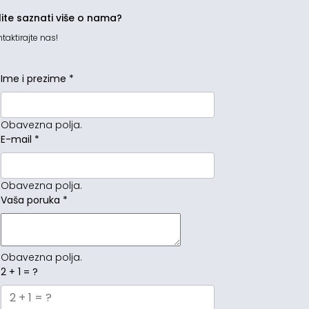
lite saznati više o nama?
taktirajte nas!
Ime i prezime
*
Obavezna polja.
E-mail
*
Obavezna polja.
Vaša poruka
*
Obavezna polja.
2 + 1 = ?