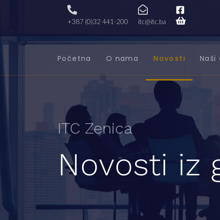
+387 (0)32 441-200
itc@itc.ba
Početna
O nama
Novosti
Naši 
ITC Zenica
Novosti iz 