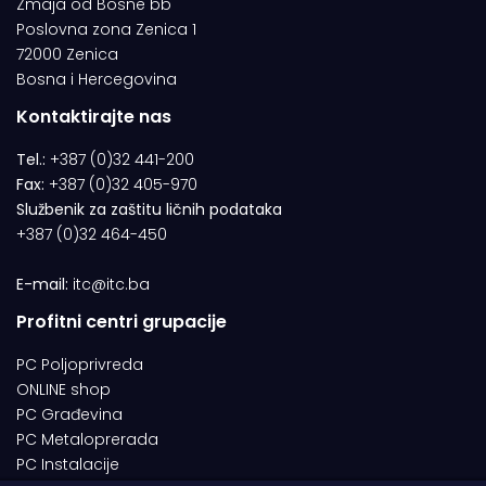
Zmaja od Bosne bb
Poslovna zona Zenica 1
72000 Zenica
Bosna i Hercegovina
Kontaktirajte nas
Tel.:
+387 (0)32 441-200
Fax:
+387 (0)32 405-970
Službenik za zaštitu ličnih podataka
+387 (0)32 464-450
E-mail:
itc@itc.ba
Profitni centri grupacije
PC Poljoprivreda
ONLINE shop
PC Građevina
PC Metaloprerada
PC Instalacije