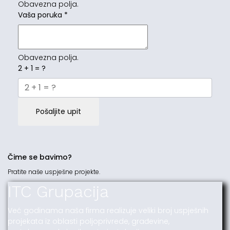
Obavezna polja.
Vaša poruka
*
Obavezna polja.
2 + 1 = ?
Pošaljite upit
Čime se bavimo?
Pratite naše uspješne projekte.
ITC Grupacija
Već godinama naša firma realizuje veliki broj uspješnih
projekata iz oblasti poljoprivrede, građevine,