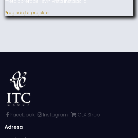
metaloprerade i svih vrsta instalacija.
Pregledajte projekte
Facebook
Instagram
OLX Shop
Adresa