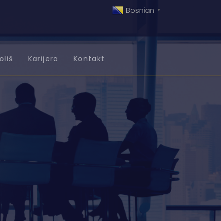
Bosnian
▼
oliš
Karijera
Kontakt