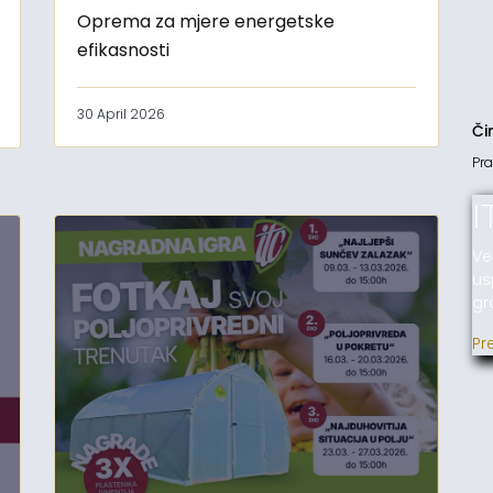
Oprema za mjere energetske
efikasnosti
30 April 2026
Či
Pra
I
Ve
us
gr
Pr