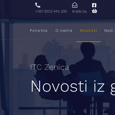
+387 (0)32 441-200
itc@itc.ba
Početna
O nama
Novosti
Naši 
ITC Zenica
Novosti iz 