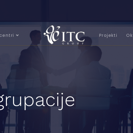
centri
Projekti
Ok
grupacije