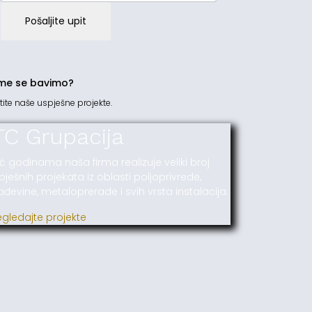
Pošaljite upit
me se bavimo?
tite naše uspješne projekte.
TC Grupacija
ć godinama naša firma realizuje veliki broj
pješnih projekata iz oblasti poljoprivrede,
ađevine, metaloprerade i svih vrsta instalacija.
egledajte projekte