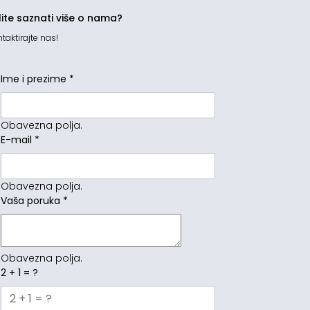
lite saznati više o nama?
taktirajte nas!
Ime i prezime
*
Obavezna polja.
E-mail
*
Obavezna polja.
Vaša poruka
*
Obavezna polja.
2 + 1 = ?