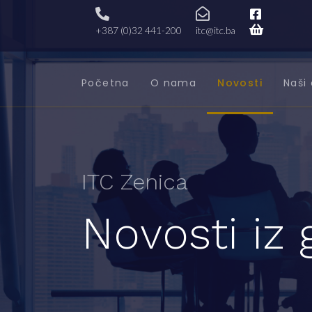
+387 (0)32 441-200
itc@itc.ba
Početna
O nama
Novosti
Naši 
ITC Zenica
Novosti iz 