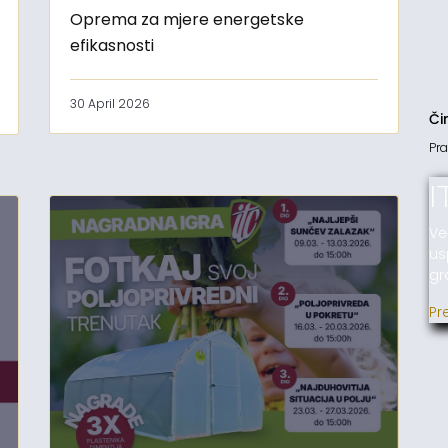
Oprema za mjere energetske
efikasnosti
30 April 2026
Či
Pra
I
Ve
us
gr
Pr