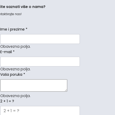
lite saznati više o nama?
taktirajte nas!
Ime i prezime
*
Obavezna polja.
E-mail
*
Obavezna polja.
Vaša poruka
*
Obavezna polja.
2 + 1 = ?