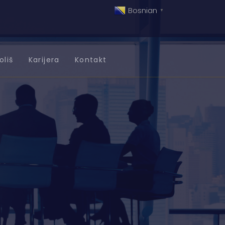
Bosnian
▼
oliš
Karijera
Kontakt