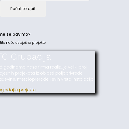
Pošaljite upit
me se bavimo?
tite naše uspješne projekte.
TC Grupacija
ć godinama naša firma realizuje veliki broj
pješnih projekata iz oblasti poljoprivrede,
ađevine, metaloprerade i svih vrsta instalacija.
egledajte projekte