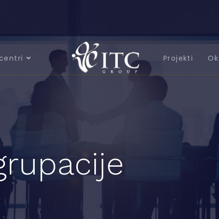
centri
Projekti
Ok
grupacije