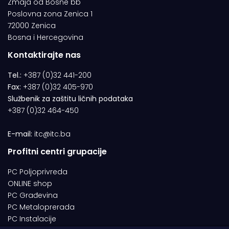
Zmaja od Bosne bb
Poslovna zona Zenica 1
72000 Zenica
Bosna i Hercegovina
Kontaktirajte nas
Tel.:
+387 (0)32 441-200
Fax:
+387 (0)32 405-970
Službenik za zaštitu ličnih podataka
+387 (0)32 464-450
E-mail:
itc@itc.ba
Profitni centri grupacije
PC Poljoprivreda
ONLINE shop
PC Građevina
PC Metaloprerada
PC Instalacije