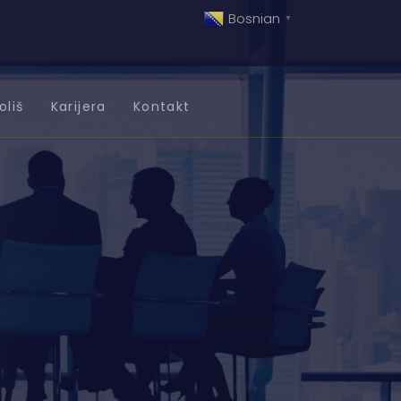
Bosnian
▼
oliš
Karijera
Kontakt