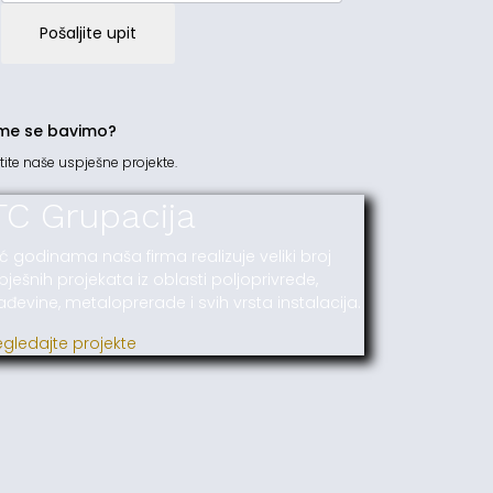
Pošaljite upit
me se bavimo?
tite naše uspješne projekte.
TC Grupacija
ć godinama naša firma realizuje veliki broj
pješnih projekata iz oblasti poljoprivrede,
ađevine, metaloprerade i svih vrsta instalacija.
egledajte projekte