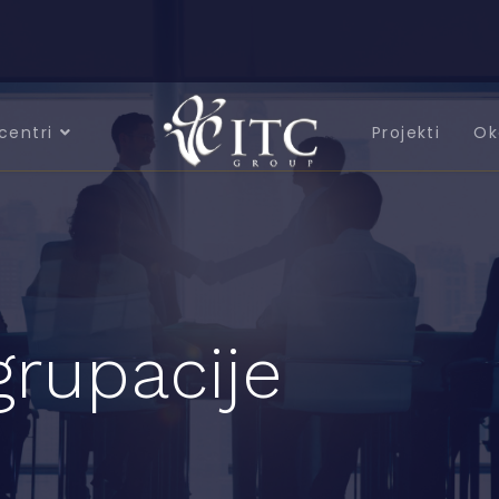
centri
Projekti
Ok
grupacije