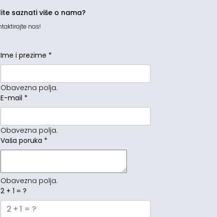
lite saznati više o nama?
taktirajte nas!
Ime i prezime
*
Obavezna polja.
E-mail
*
Obavezna polja.
Vaša poruka
*
Obavezna polja.
2 + 1 = ?