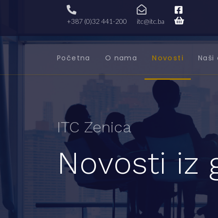
+387 (0)32 441-200
itc@itc.ba
Početna
O nama
Novosti
Naši 
ITC Zenica
Novosti iz 