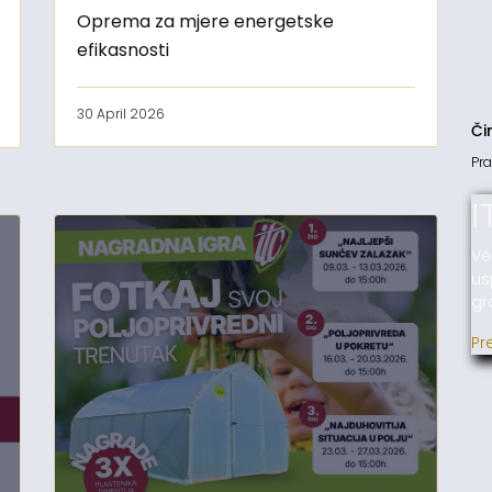
Oprema za mjere energetske
efikasnosti
30 April 2026
Či
Pra
I
Ve
us
gr
Pr