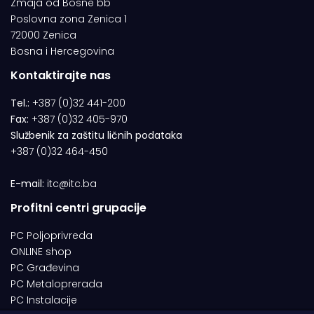
Zmaja od Bosne bb
Poslovna zona Zenica 1
72000 Zenica
Bosna i Hercegovina
Kontaktirajte nas
Tel.:
+387 (0)32 441-200
Fax:
+387 (0)32 405-970
Službenik za zaštitu ličnih podataka
+387 (0)32 464-450
E-mail:
itc@itc.ba
Profitni centri grupacije
PC Poljoprivreda
ONLINE shop
PC Građevina
PC Metaloprerada
PC Instalacije