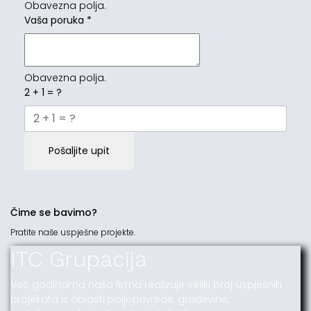
Obavezna polja.
Vaša poruka
*
Obavezna polja.
2 + 1 = ?
Pošaljite upit
Čime se bavimo?
Pratite naše uspješne projekte.
ITC Grupacija
Već godinama naša firma realizuje veliki broj uspješnih
projekata iz oblasti poljoprivrede, građevine,