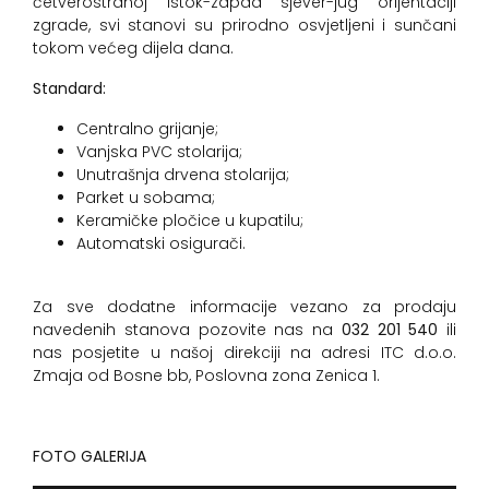
četverostranoj istok-zapad sjever-jug orijentaciji
zgrade, svi stanovi su prirodno osvjetljeni i sunčani
tokom većeg dijela dana.
Standard:
Centralno grijanje;
Vanjska PVC stolarija;
Unutrašnja drvena stolarija;
Parket u sobama;
Keramičke pločice u kupatilu;
Automatski osigurači.
Za sve dodatne informacije vezano za prodaju
navedenih stanova pozovite nas na
032 201 540
ili
nas posjetite u našoj direkciji na adresi ITC d.o.o.
Zmaja od Bosne bb, Poslovna zona Zenica 1.
FOTO GALERIJA