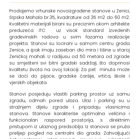
Prodajemo vrhunske novoizgrađene stanove u Zenici,
Srpska Mahala br.35, kvadrature od 35 m2 do 60 m2.
Kvalitetni materijali birani su preciznim okom arhitekte
preduzeća ITC uz visok standard izvedenih
građevinskih radova u svim fazama realizacije
projekta. Stanovi su locirani u samom centru grada
Zenice, a ipak imaju zaseban dio mira i tišine u staroj
Zeničkoj mahali. U radijusu od 50 metara od zgrade
su smješteni svi bitni gradski sadržaji, što doprinosi
kvalitetu života na ovoj lokaciji. Za pet minuta može
se doći do pijace, gradske čaršije, vrtića, škole i
vjerskih objekata.
Stanovi posjeduju vlastiti parking prostor uz samu
zgradu, odmah pored ulaza. Ulaz i parking su u
stražnjem dijelu zgrade i pripadaju vlasnicima
stanova. Stanove karakteriše optimalna veličina i
funkcionalan raspored prostorija, s direktnim
pristupom iz ulaznog predsoblja. Iz stanova se pruža
prelijep pogled na centralni dio grada. Zahvaljujući