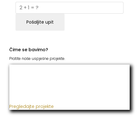
Pošaljite upit
Čime se bavimo?
Pratite naše uspješne projekte.
ITC Grupacija
Već godinama naša firma realizuje veliki broj
uspješnih projekata iz oblasti poljoprivrede, građevine,
metaloprerade i svih vrsta instalacija.
Pregledajte projekte