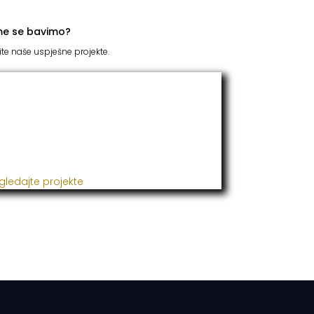
me se bavimo?
ite naše uspješne projekte.
TC Grupacija
 godinama naša firma realizuje veliki broj
ješnih projekata iz oblasti poljoprivrede,
đevine, metaloprerade i svih vrsta
talacija.
gledajte projekte