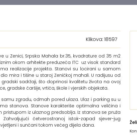
Klikova: 18597
 u Zenici, Srpska Mahala br.35, kvadrature od 35 m2
reciznim okom arhitekte preduzeća ITC uz visok standard
ma realizacije projekta. Stanovi su locirani u samom
o mira i tišine u staroj Zeničkoj mahali. U radijusu od
radski sadržaji, što doprinosi kvalitetu života na ovoj
, gradske čaršije, vrtića, škole i vjerskih objekata.
uz samu zgradu, odmah pored ulaza. Ulaz i parking su u
cima stanova. Stanove karakteriše optimalna veličina i
im pristupom iz ulaznog predsoblja. Iz stanova se pruža
Zahvaljujući četverostranoj istok-zapad sjever-jug
Žel
osvjetljeni i sunčani tokom većeg dijela dana.
Kont