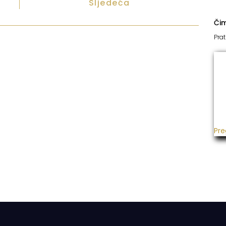
Sljedeća
Či
Prat
I
Već
usp
gra
ins
Pre