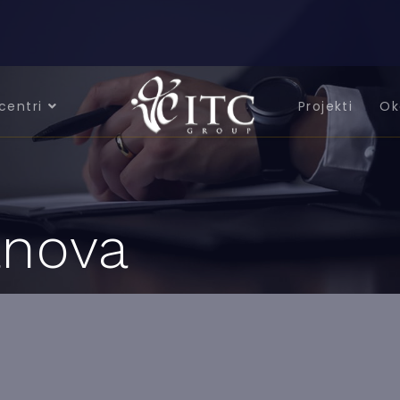
centri
Projekti
Ok
anova