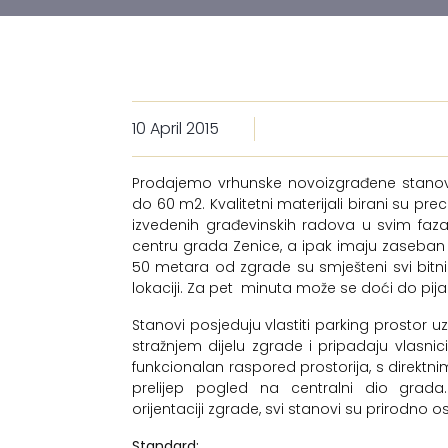
10 April 2015
Prodajemo vrhunske novoizgrađene stanove
do 60 m2. Kvalitetni materijali birani su p
izvedenih građevinskih radova u svim faza
centru grada Zenice, a ipak imaju zaseban di
50 metara od zgrade su smješteni svi bitni g
lokaciji. Za pet minuta može se doći do pijace
Stanovi posjeduju vlastiti parking prostor 
stražnjem dijelu zgrade i pripadaju vlasni
funkcionalan raspored prostorija, s direktn
prelijep pogled na centralni dio grada. 
orijentaciji zgrade, svi stanovi su prirodno 
Standard: