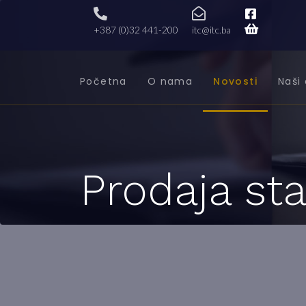
+387 (0)32 441-200
itc@itc.ba
Početna
O nama
Novosti
Naši 
Prodaja st