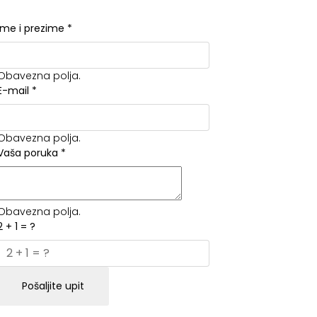
Ime i prezime
*
Obavezna polja.
E-mail
*
Obavezna polja.
Vaša poruka
*
Obavezna polja.
2 + 1 = ?
Pošaljite upit