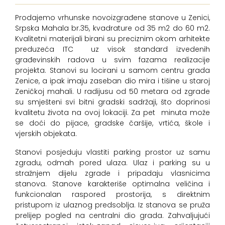
Prodajemo vrhunske novoizgrađene stanove u Zenici,
Srpska Mahala br.35, kvadrature od 35 m2 do 60 m2.
Kvalitetni materijali birani su preciznim okom arhitekte
preduzeća ITC uz visok standard izvedenih
građevinskih radova u svim fazama realizacije
projekta. Stanovi su locirani u samom centru grada
Zenice, a ipak imaju zaseban dio mira i tišine u staroj
Zeničkoj mahali. U radijusu od 50 metara od zgrade
su smješteni svi bitni gradski sadržaji, što doprinosi
kvalitetu života na ovoj lokaciji. Za pet minuta može
se doći do pijace, gradske čaršije, vrtića, škole i
vjerskih objekata.
Stanovi posjeduju vlastiti parking prostor uz samu
zgradu, odmah pored ulaza. Ulaz i parking su u
stražnjem dijelu zgrade i pripadaju vlasnicima
stanova. Stanove karakteriše optimalna veličina i
funkcionalan raspored prostorija, s direktnim
pristupom iz ulaznog predsoblja. Iz stanova se pruža
prelijep pogled na centralni dio grada. Zahvaljujući