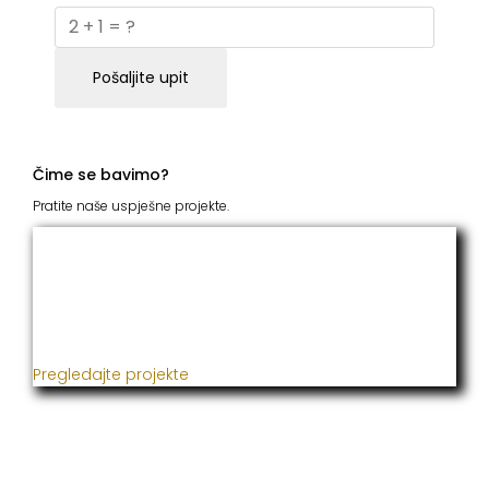
Pošaljite upit
Čime se bavimo?
Pratite naše uspješne projekte.
ITC Grupacija
Već godinama naša firma realizuje veliki broj
uspješnih projekata iz oblasti poljoprivrede, građevine,
metaloprerade i svih vrsta instalacija.
Pregledajte projekte