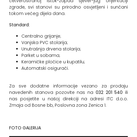
četverostranoj istok-zapad sjever-jug orijentaciji
zgrade, svi stanovi su prirodno osvjetljeni i sunčani
tokom većeg dijela dana.
Standard:
Centralno grijanje;
Vanjska PVC stolarija;
Unutrašnja drvena stolarija;
Parket u sobama;
Keramičke pločice u kupatilu;
Automatski osigurači.
Za sve dodatne informacije vezano za prodaju
navedenih stanova pozovite nas na
032 201 540
ili
nas posjetite u našoj direkciji na adresi ITC d.o.o.
Zmaja od Bosne bb, Poslovna zona Zenica 1.
FOTO GALERIJA