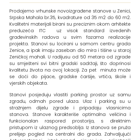
Prodajemo vrhunske novoizgrađene stanove u Zenici,
Srpska Mahala br.35, kvadrature od 35 m2 do 60 m2.
Kvalitetni materijali birani su preciznim okom arhitekte
preduzeća ITC uz visok standard izvedenih
građevinskih radova u svim fazama realizacije
projekta. Stanovi su locirani u samom centru grada
Zenice, a ipak imaju zaseban dio mira i tišine u staroj
Zeničkoj mahali. U radijusu od 50 metara od zgrade
su smješteni svi bitni gradski sadržaji, što doprinosi
kvalitetu života na ovoj lokaciji. Za pet minuta može
se doći do pijace, gradske čaršije, vrtića, škole i
vjerskih objekata.
Stanovi posjeduju vlastiti parking prostor uz samu
zgradu, odmah pored ulaza. Ulaz i parking su u
stražnjem dijelu zgrade i pripadaju vlasnicima
stanova. Stanove karakteriše optimalna veličina i
funkcionalan raspored prostorija, s direktnim
pristupom iz ulaznog predsoblja. Iz stanova se pruža
prelijep pogled na centralni dio grada. Zahvaljujući