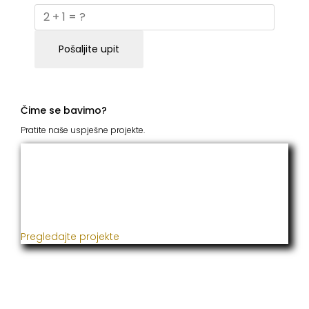
Pošaljite upit
Čime se bavimo?
Pratite naše uspješne projekte.
ITC Grupacija
Već godinama naša firma realizuje veliki broj
uspješnih projekata iz oblasti poljoprivrede, građevine,
metaloprerade i svih vrsta instalacija.
Pregledajte projekte