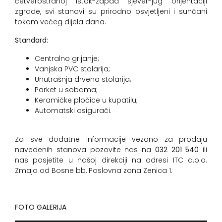
četverostranoj istok-zapad sjever-jug orijentaciji
zgrade, svi stanovi su prirodno osvjetljeni i sunčani
tokom većeg dijela dana.
Standard:
Centralno grijanje;
Vanjska PVC stolarija;
Unutrašnja drvena stolarija;
Parket u sobama;
Keramičke pločice u kupatilu;
Automatski osigurači.
Za sve dodatne informacije vezano za prodaju
navedenih stanova pozovite nas na
032 201 540
ili
nas posjetite u našoj direkciji na adresi ITC d.o.o.
Zmaja od Bosne bb, Poslovna zona Zenica 1.
FOTO GALERIJA