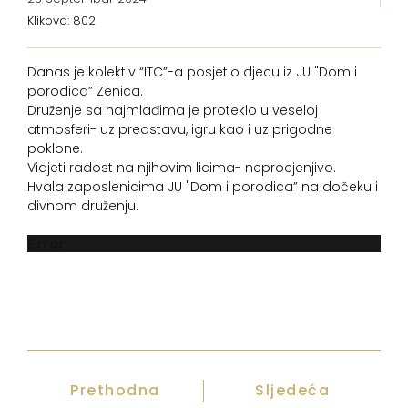
Klikova: 802
Danas je kolektiv “ITC”-a posjetio djecu iz JU "Dom i
porodica” Zenica.
Druženje sa najmlađima je proteklo u veseloj
atmosferi- uz predstavu, igru kao i uz prigodne
poklone.
Vidjeti radost na njihovim licima- neprocjenjivo.
Hvala zaposlenicima JU "Dom i porodica” na dočeku i
divnom druženju.
Error
Prethodna
Sljedeća