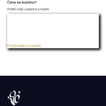
Čime se bavimo?
Pratite naše uspješne projekte.
ITC Grupacija
Već godinama naša firma realizuje veliki broj
uspješnih projekata iz oblasti poljoprivrede, građevine,
metaloprerade i svih vrsta instalacija.
Pregledajte projekte