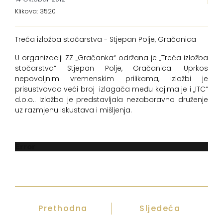
Klikova: 3520
Treća izložba stočarstva - Stjepan Polje, Gračanica
U organizaciji ZZ „Gračanka“ održana je „Treća izložba
stočarstva“ Stjepan Polje, Gračanica. Uprkos
nepovoljnim vremenskim prilikama, izložbi je
prisustvovao veći broj izlagača među kojima je i „ITC“
d.o.o.. Izložba je predstavljala nezaboravno druženje
uz razmjenu iskustava i mišljenja.
Error
Prethodna
Sljedeća