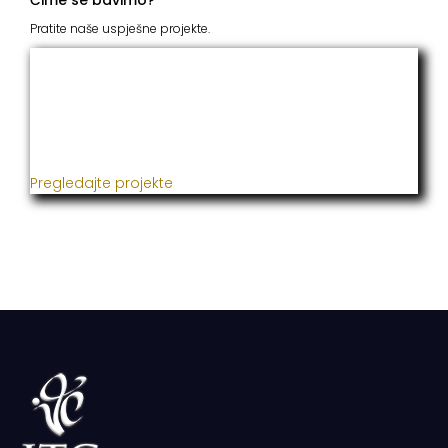
Čime se bavimo?
Pratite naše uspješne projekte.
ITC Grupacija
Već godinama naša firma realizuje veliki broj
uspješnih projekata iz oblasti poljoprivrede, građevine,
metaloprerade i svih vrsta instalacija.
Pregledajte projekte