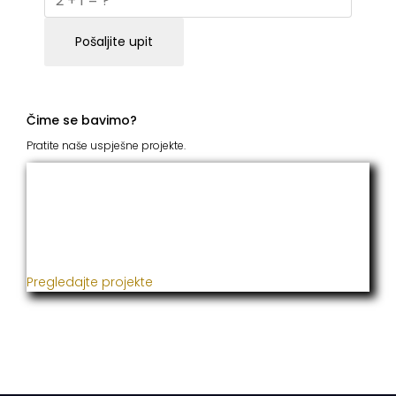
Pošaljite upit
Čime se bavimo?
Pratite naše uspješne projekte.
ITC Grupacija
Već godinama naša firma realizuje veliki broj
uspješnih projekata iz oblasti poljoprivrede, građevine,
metaloprerade i svih vrsta instalacija.
Pregledajte projekte