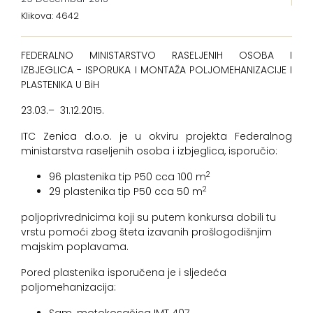
Klikova: 4642
FEDERALNO MINISTARSTVO RASELJENIH OSOBA I
IZBJEGLICA - ISPORUKA I MONTAŽA POLJOMEHANIZACIJE I
PLASTENIKA U BiH
23.03.– 31.12.2015.
ITC Zenica d.o.o. je u okviru projekta Federalnog
ministarstva raseljenih osoba i izbjeglica, isporučio:
2
96 plastenika tip P50 cca 100 m
2
29 plastenika tip P50 cca 50 m
poljoprivrednicima koji su putem konkursa dobili tu
vrstu pomoći zbog šteta izavanih prošlogodišnjim
majskim poplavama.
Pored plastenika isporučena je i sljedeća
poljomehanizacija: