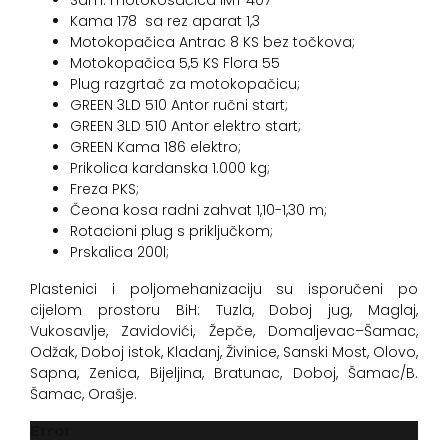
Sam. motokosačica IMT 407
Kama 178 sa rez aparat 1,3
Motokopačica Antrac 8 KS bez točkova;
Motokopačica 5,5 KS Flora 55
Plug razgrtač za motokopačicu;
GREEN 3LD 510 Antor ručni start;
GREEN 3LD 510 Antor elektro start;
GREEN Kama 186 elektro;
Prikolica kardanska 1.000 kg;
Freza PKS;
Čeona kosa radni zahvat 1,10-1,30 m;
Rotacioni plug s priključkom;
Prskalica 200l;
Plastenici i poljomehanizaciju su isporučeni po
cijelom prostoru BiH: Tuzla, Doboj jug, Maglaj,
Vukosavlje, Zavidovići, Žepče, Domaljevac–Šamac,
Odžak, Doboj istok, Kladanj, Živinice, Sanski Most, Olovo,
Sapna, Zenica, Bijeljina, Bratunac, Doboj, Šamac/B.
Šamac, Orašje.
Error