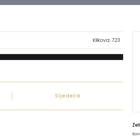
Klikova: 723
Sljedeća
Žel
Kont