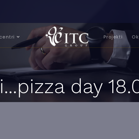
centri
Projekti
Ok
i...pizza day 18.