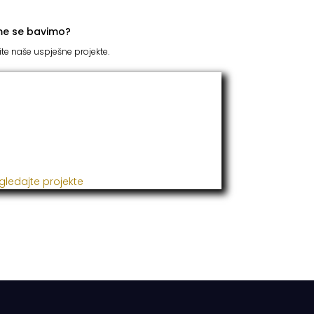
me se bavimo?
ite naše uspješne projekte.
TC Grupacija
 godinama naša firma realizuje veliki broj
ješnih projekata iz oblasti poljoprivrede,
đevine, metaloprerade i svih vrsta
talacija.
gledajte projekte