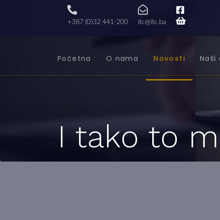
+387 (0)32 441-200
itc@itc.ba
Početna
O nama
Novosti
Naši 
I tako to m