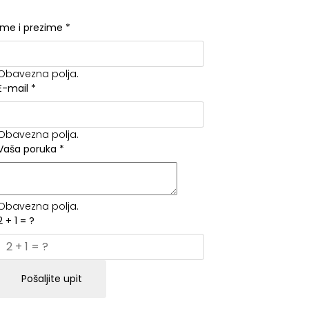
Ime i prezime
*
Obavezna polja.
E-mail
*
Obavezna polja.
Vaša poruka
*
Obavezna polja.
2 + 1 = ?
Pošaljite upit