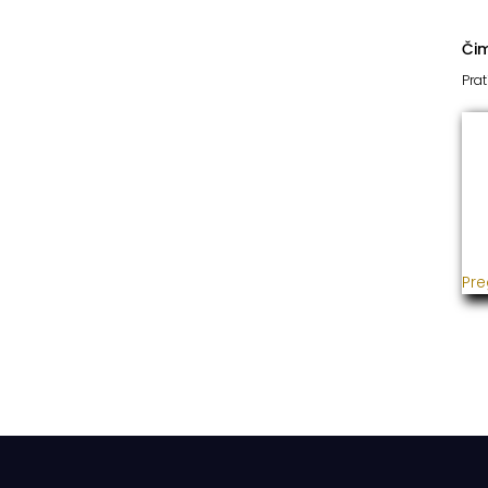
Či
Prat
I
Već
usp
gra
ins
Pre