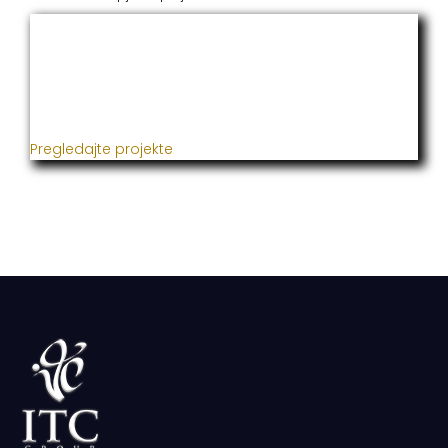
ITC Grupacija
Već godinama naša firma realizuje veliki broj
uspješnih projekata iz oblasti poljoprivrede, građevine,
metaloprerade i svih vrsta instalacija.
Pregledajte projekte