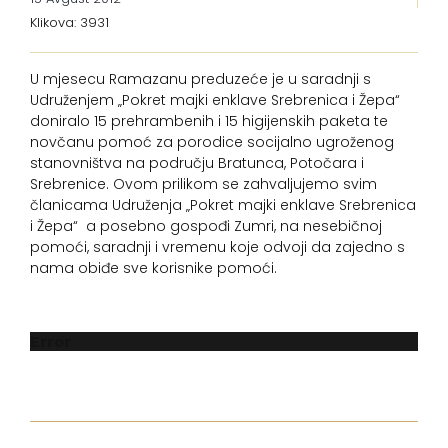
Klikova: 3931
U mjesecu Ramazanu preduzeće je u saradnji s
Udruženjem „Pokret majki enklave Srebrenica i Žepa“
doniralo 15 prehrambenih i 15 higijenskih paketa te
novčanu pomoć za porodice socijalno ugroženog
stanovništva na području Bratunca, Potočara i
Srebrenice. Ovom prilikom se zahvaljujemo svim
članicama Udruženja „Pokret majki enklave Srebrenica
i Žepa“ a posebno gospođi Zumri, na nesebičnoj
pomoći, saradnji i vremenu koje odvoji da zajedno s
nama obiđe sve korisnike pomoći.
Error