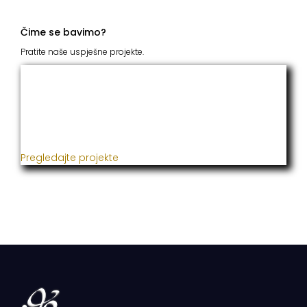
Čime se bavimo?
Pratite naše uspješne projekte.
ITC Grupacija
Već godinama naša firma realizuje veliki broj
uspješnih projekata iz oblasti poljoprivrede, građevine,
metaloprerade i svih vrsta instalacija.
Pregledajte projekte