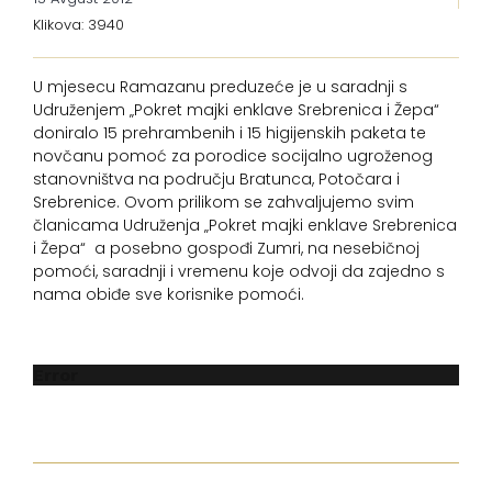
Klikova: 3940
U mjesecu Ramazanu preduzeće je u saradnji s
Udruženjem „Pokret majki enklave Srebrenica i Žepa“
doniralo 15 prehrambenih i 15 higijenskih paketa te
novčanu pomoć za porodice socijalno ugroženog
stanovništva na području Bratunca, Potočara i
Srebrenice. Ovom prilikom se zahvaljujemo svim
članicama Udruženja „Pokret majki enklave Srebrenica
i Žepa“ a posebno gospođi Zumri, na nesebičnoj
pomoći, saradnji i vremenu koje odvoji da zajedno s
nama obiđe sve korisnike pomoći.
Error