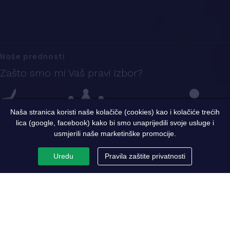
Naše prednosti
Zašto smo mi Vaš pravi izbor?
Naša stranica koristi naše kolačiče (cookies) kao i kolačiće trećih
lica (google, facebook) kako bi smo unaprijedili svoje usluge i
Iskustvo
Sigurnost i kvalitet
Ekspertni tim
usmjerili naše marketinške promocije.
Uredu
Pravila zaštite privatnosti
PC Metaloprerada
Par riječi o nama