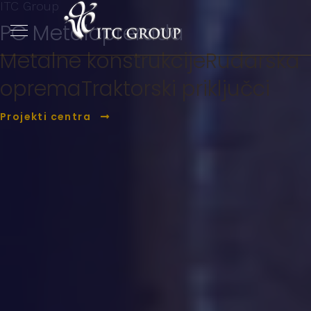
ITC Group
PC Metaloprerada
Metalne konstrukcije
Rudarska
oprema
Traktorski priključci
Projekti centra