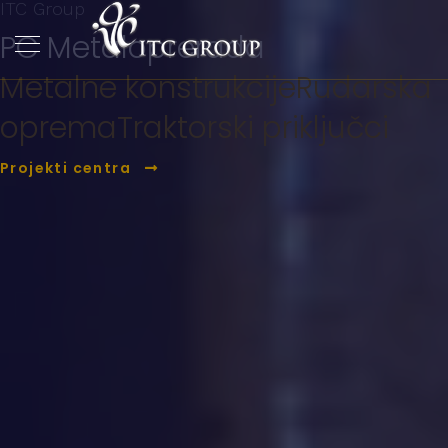
ITC Group
PC Metaloprerada
Metalne konstrukcije
Rudarska
oprema
Traktorski priključci
Projekti centra