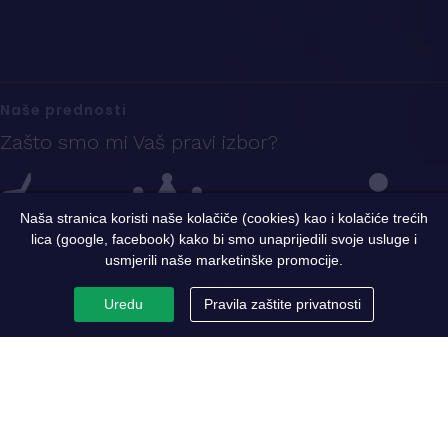
Naše prednosti
Zašto smo mi Vaš pravi izbor?
Naša stranica koristi naše kolačiče (cookies) kao i kolačiće trećih
lica (google, facebook) kako bi smo unaprijedili svoje usluge i
Iskustvo
Sigurnost i kvalitet
Ekspertni tim
usmjerili naše marketinške promocije.
Uredu
Pravila zaštite privatnosti
PC Metaloprerada
Par riječi o nama