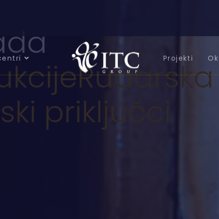
ada
centri
Projekti
Ok
ukcije
Rudarska
ski priključci