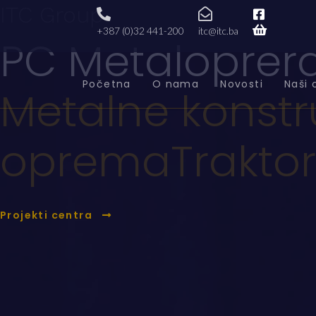
ITC Group
+387 (0)32 441-200
itc@itc.ba
PC Metaloprer
Početna
O nama
Novosti
Naši 
Metalne konstr
oprema
Traktor
Projekti centra