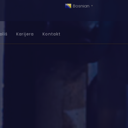
Bosnian
▼
oliš
Karijera
Kontakt