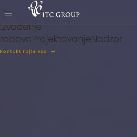
ITC Group
PC Građevina
Izvođenje
radova
Projektovanje
Nadzor
Kontaktirajte nas