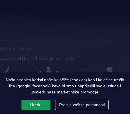
Naše prednosti
Zašto smo mi Vaš pravi izbor?
Naša stranica koristi naše kolačiče (cookies) kao i kolačiće trećih
lica (google, facebook) kako bi smo unaprijedili svoje usluge i
Iskustvo
Sigurnost i kvalitet
Ekspertni tim
usmjerili naše marketinške promocije.
Uredu
Pravila zaštite privatnosti