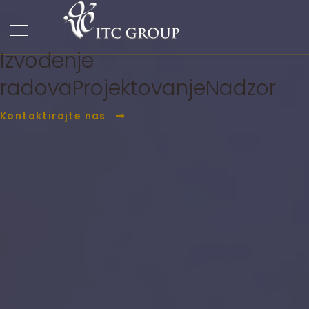
ITC Group
PC Građevina
Izvođenje
radova
Projektovanje
Nadzor
Kontaktirajte nas