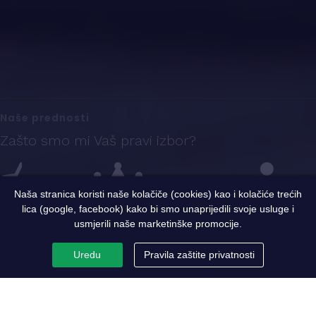
Naše prednosti
Zašto smo mi Vaš pravi izbor?
Naša stranica koristi naše kolačiče (cookies) kao i kolačiće trećih
lica (google, facebook) kako bi smo unaprijedili svoje usluge i
Iskustvo
Sigurnost i kvalitet
Ekspertni tim
usmjerili naše marketinške promocije.
Uredu
Pravila zaštite privatnosti