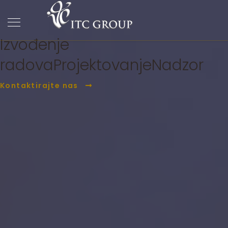
ITC Group
PC Građevina
Izvođenje
radova
Projektovanje
Nadzor
Kontaktirajte nas