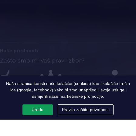
Naše prednosti
Zašto smo mi Vaš pravi izbor?
Naša stranica koristi naše kolačiče (cookies) kao i kolačiće trećih
lica (google, facebook) kako bi smo unaprijedili svoje usluge i
Iskustvo
Sigurnost i kvalitet
Ekspertni tim
usmjerili naše marketinške promocije.
Uredu
Pravila zaštite privatnosti